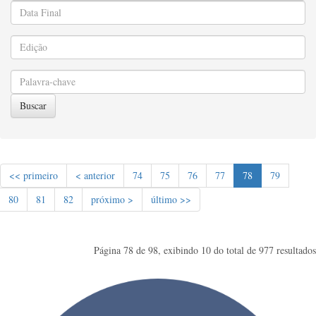
Buscar
<< primeiro
< anterior
74
75
76
77
78
79
80
81
82
próximo >
último >>
Página 78 de 98, exibindo 10 do total de 977 resultados