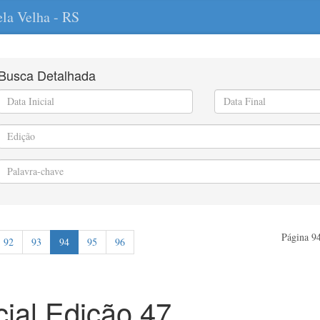
ela Velha - RS
Busca Detalhada
Página 94
92
93
94
95
96
icial Edição 47