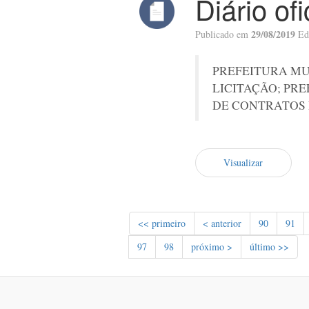
Diário of
29/08/2019
Publicado em
Ed
PREFEITURA MU
LICITAÇÃO; PR
DE CONTRATOS 
Visualizar
<< primeiro
< anterior
90
91
97
98
próximo >
último >>