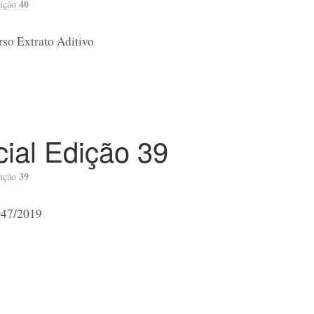
40
ição
so Extrato Aditivo
icial Edição 39
39
ição
047/2019