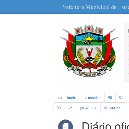
Prefeitura Municipal de Estr
<< primeiro
< anterior
90
91
97
98
próximo >
último >>
Diário of