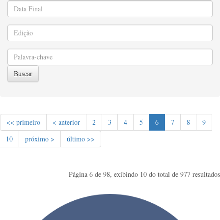
Buscar
<< primeiro
< anterior
2
3
4
5
6
7
8
9
10
próximo >
último >>
Página 6 de 98, exibindo 10 do total de 977 resultados