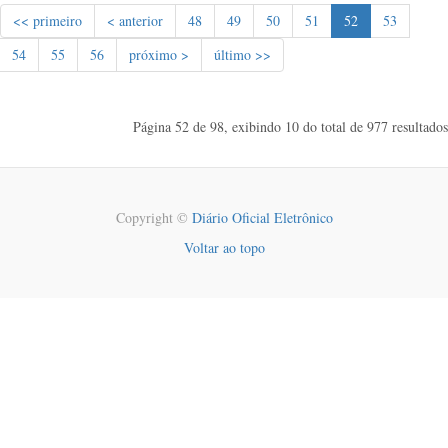
<< primeiro
< anterior
48
49
50
51
52
53
54
55
56
próximo >
último >>
Página 52 de 98, exibindo 10 do total de 977 resultados
Copyright ©
Diário Oficial Eletrônico
Voltar ao topo