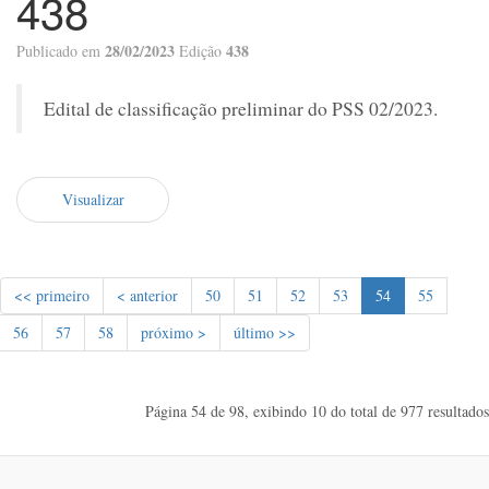
438
28/02/2023
438
Publicado em
Edição
Edital de classificação preliminar do PSS 02/2023.
Visualizar
<< primeiro
< anterior
50
51
52
53
54
55
56
57
58
próximo >
último >>
Página 54 de 98, exibindo 10 do total de 977 resultados