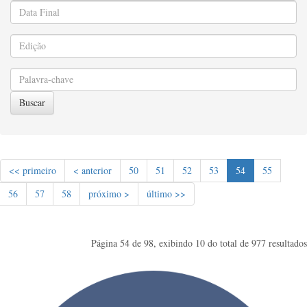
Buscar
<< primeiro
< anterior
50
51
52
53
54
55
56
57
58
próximo >
último >>
Página 54 de 98, exibindo 10 do total de 977 resultados