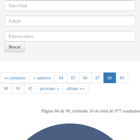
Buscar
<< primeiro
< anterior
84
85
86
87
88
89
90
91
92
próximo >
último >>
Página 88 de 98, exibindo 10 do total de 977 resultados