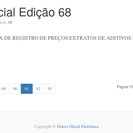
icial Edição 68
68
ição
A DE REGISTRO DE PREÇOS EXTRATOS DE ADITIVOS
Página 91
89
90
91
92
93
Copyright ©
Diário Oficial Eletrônico