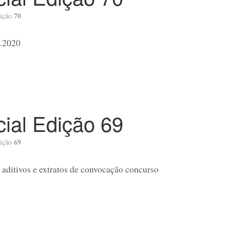
70
ição
4.2020
icial Edição 69
69
ição
o; aditivos e extratos de convocação concurso