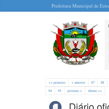
Prefeitura Municipal de Estr
<< primeiro
< anterior
87
88
94
95
próximo >
último >>
Diário of