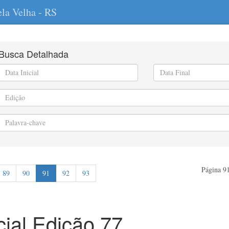
ela Velha - RS
Busca Detalhada
Página 91
89
90
91
92
93
icial Edição 77