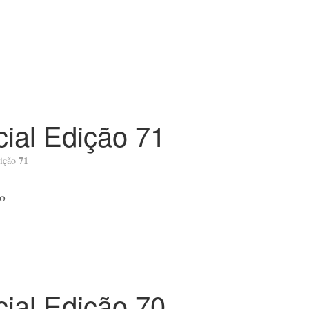
icial Edição 71
71
ição
io
icial Edição 70